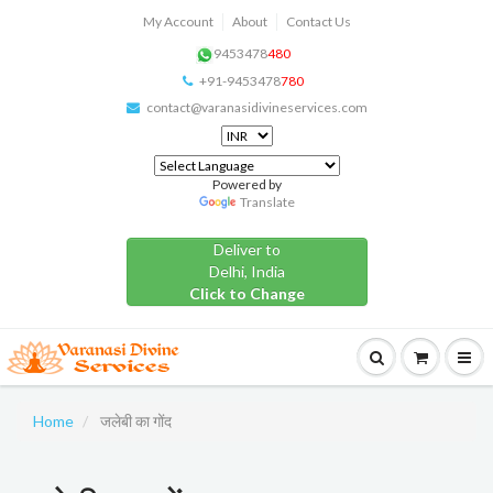
My Account
About
Contact Us
9453478
480
+91-9453478
780
contact@varanasidivineservices.com
Powered by
Translate
Deliver to
Delhi, India
Click to Change
Home
जलेबी का गोंद